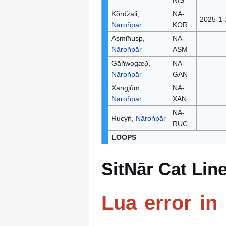
NIS
Kõrdžali,
NA-
2025-1-
Nāroňpār
KOR
Asmiħusp,
NA-
Nāroňpār
ASM
Gāňwogæð,
NA-
Nāroňpār
GAN
Xangjûm,
NA-
Nāroňpār
XAN
NA-
Rucyń,
Nāroňpār
RUC
LOOPS
SitNār Cat Lin
Lua error in