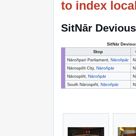
to index local 
SitNār Devious
SitNār Deviou
Stop
Nāroňpari Parliament,
Nāroňpār
N
Nārospiňt City,
Nāroňpār
N
Nārospiňt,
Nāroňpār
N
South Nārospiňt,
Nāroňpār
N