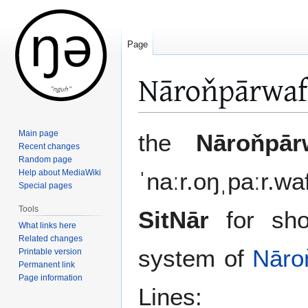
Page
Nāroňpārwaf 
Jump
Jump
Main page
the
Nāroňpār
to
to
Recent changes
Random page
navigation
search
Help about MediaWiki
ˈnaːr.oŋˌpaːr.w
Special pages
Tools
SitNār
for shor
What links here
Related changes
system of
Nāro
Printable version
Permanent link
Page information
Lines: