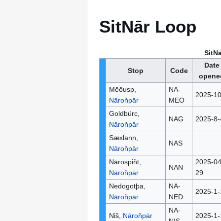
SitNār Loop
SitN
Date
Stop
Code
opene
Mēōusp,
NA-
2025-10
Nāroňpār
MEO
Goldbürc,
NAG
2025-8-
Nāroňpār
Sæxlann,
NAS
Nāroňpār
Nārospiňt,
2025-04
NAN
Nāroňpār
29
Nedogotþa,
NA-
2025-1-
Nāroňpār
NED
NA-
Niš,
Nāroňpār
2025-1-